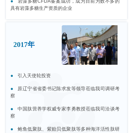
岩藻多糖CFDA备案成功，成为目前为数不多的
具有岩藻多糖生产资质的企业
2017年
引入天使轮投资
原辽宁省省委书记陈求发等领导莅临我司调研考
察
中国肽营养学权威专家李勇教授莅临我司洽谈考
察
鲍鱼低聚肽、紫贻贝低聚肽等多种海洋活性肽研