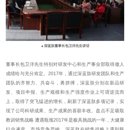
▲深蓝肽董事长包卫洋先生讲话
董事长包卫洋先生特别对研发中心和生产事业部取得傲人
成绩给与充分肯定。2017年，通过深蓝肽研发团队和生产
团队的齐努力、共奋斗，勇拼搏，深蓝肽分别在新品研
发、项目申报、生产规模和生产强度作业上可谓逆流而
上，取得了突飞猛进的增长，刷新了深蓝肽多项记录，实
现了公司科研成果、生
产成果的喜获丰收。盘点不足吸取
教训销售战略 遭遇瓶颈2017年是极具挑战的一年，大健康
行业遽变，市场竞争严峻，深蓝肽在销售战略上遇到瓶