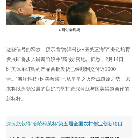
▲研讨会现场
这些信号的释放，预示着“海洋科技+医美蓝海”产业链培育
发展即将步入崭新阶段并*高*效*落地。据悉，2月14日，
医美体系订购的产品首批发货已经顺利交付近1000
盒。“海洋科技+医美蓝海”已从星星之火渐成燎原之势，未
来将以蓬勃发展的良好态势打造深蓝肽与医美渠道合作的
新标杆。
深蓝肽获得“涪陵榨菜杯”第五届全国农村创业创新项目创