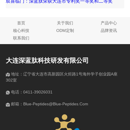
意大赛全国三等奖！
双喜临门：深蓝肽荣获大连市专利奖一等奖和二等奖
首页
关于我们
产品中心
核心科技
ODM定制
品牌资讯
联系我们
大连深蓝肽科技研发有限公司
地址：辽宁省大连市高新园区火炬路1号海外学子创业园A座
302室
电话：0411-39026031
邮箱：Blue-Peptides@Blue-Peptides.Com