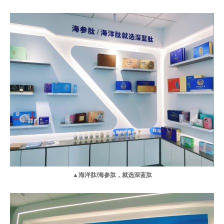
▲海洋肽/海参肽，就选深蓝肽