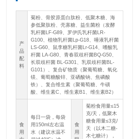
菊粉、骨胶原蛋白肽粉、低聚木糖、海
参低聚肽粉、壳寡糖、益生菌粉（发酵
乳杆菌LF-G89、罗伊氏乳杆菌LR-
G100、植物乳杆菌Lp-G18、唾液乳杆菌
产
LS-G60、鼠李糖乳杆菌Lr-G14、嗜酸乳
品
杆菌 LA-G80、青春双歧杆菌BQ-G50、
配
长双歧杆菌 BL-G301、乳双歧杆菌BL-
料
G101）、复合矿物质（聚葡萄糖、氧化
镁、葡萄糖酸锌、亚硒酸钠、焦磷酸
铁）、复合维生素（聚葡萄糖、牛磺
酸、维生素C、维生素B1、维生素B2）
菊粉食用量≤15
克/天，低聚木
每日一袋，每袋
糖食用量≤3克/
食
用150ml左右温
食
天（以木二糖-
用
水（建议水温不
用
木七糖计），