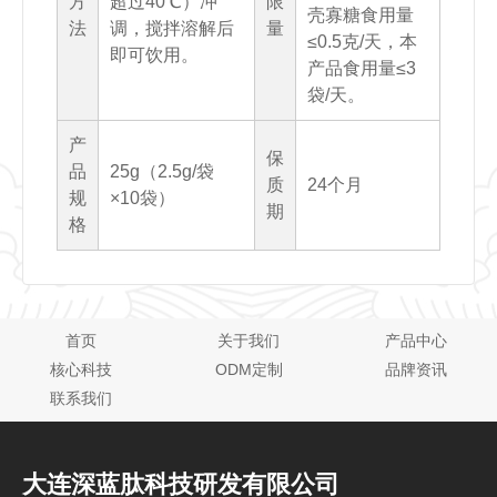
方
超过40℃）冲
限
壳寡糖食用量
法
调，搅拌溶解后
量
≤0.5克/天，本
即可饮用。
产品食用量≤3
袋/天。
产
保
品
25g（2.5g/袋
质
24个月
规
×10袋）
期
格
首页
关于我们
产品中心
核心科技
ODM定制
品牌资讯
联系我们
大连深蓝肽科技研发有限公司